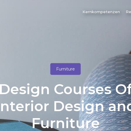
Kernkompetenzen
Re
Furniture
Design Courses O
Interior Design an
Furniture